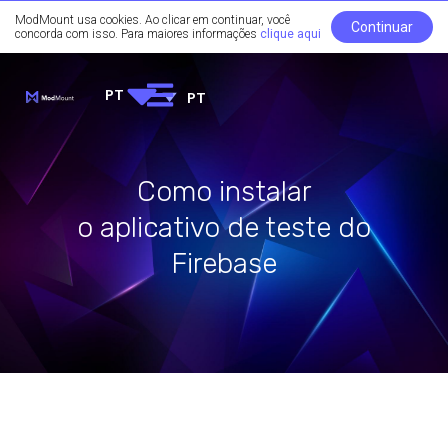
ModMount usa cookies. Ao clicar em continuar, você
Continuar
concorda com isso. Para maiores informações
clique aqui
PT
PT
Como instalar
o aplicativo de teste do
Firebase