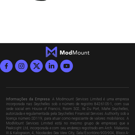
Informações da Empresa
: A Modmount Services Limited é uma empresa
incorporada nas Seychelles sob o número de registro 8426105-1, com sua
sede social em House of Francis, Room 302, Ile Du Port, Mahe Seychelles,
autorizada e regulamentada pela Seychelles Financial Services Authority sob a
licença número SD119, para atuar como negociante de valores mobiliários. A
ModMount Services Limited está no mesmo grupo de empresas que a
Peaksight Ltd, incorporada e com seu endereço registrado em Arch. Makariou
III & Kalograion, 4, Nicolaides Sea View City, Sala/Escritório 903-904, Bloco A-