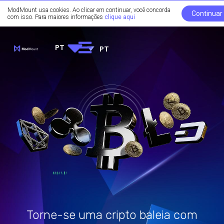
ModMount usa cookies. Ao clicar em continuar, você concorda
Continuar
com isso. Para maiores informações
clique aqui
PT
PT
Torne-se uma cripto baleia com