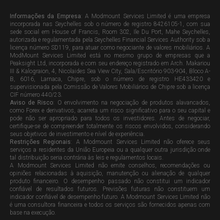
Informações da Empresa
: A Modmount Services Limited é uma empresa
incorporada nas Seychelles sob o número de registro 8426105-1, com sua
sede social em House of Francis, Room 302, Ile Du Port, Mahe Seychelles,
autorizada e regulamentada pela Seychelles Financial Services Authority sob a
licença número SD119, para atuar como negociante de valores mobiliários. A
ModMount Services Limited está no mesmo grupo de empresas que a
Peaksight Ltd, incorporada e com seu endereço registrado em Arch. Makariou
III & Kalograion, 4, Nicolaides Sea View City, Sala/Escritório 903-904, Bloco A-
B, 6016, Larnaca, Chipre, sob o número de registro HE433420 e
supervisionada pela Comissão de Valores Mobiliários de Chipre sob a licença
CIF número 440/23.
Aviso de Risco
: O envolvimento na negociação de produtos alavancados,
como Forex e derivativos, acarreta um risco significativo para o seu capital e
pode não ser apropriado para todos os investidores. Antes de negociar,
certifique-se de compreender totalmente os riscos envolvidos, considerando
seus objetivos de investimento e nível de experiência.
Restrições Regionais
: A Modmount Services Limited não oferece seus
serviços a residentes da União Europeia ou a qualquer outra jurisdição onde
tal distribuição seria contrária às leis e regulamentos locais.
A Modmount Services Limited não emite conselhos, recomendações ou
opiniões relacionadas à aquisição, manutenção ou alienação de qualquer
produto financeiro. O desempenho passado não constitui um indicador
confiável de resultados futuros. Previsões futuras não constituem um
indicador confiável de desempenho futuro. A Modmount Services Limited não
é uma consultora financeira e todos os serviços são fornecidos apenas com
base na execução.