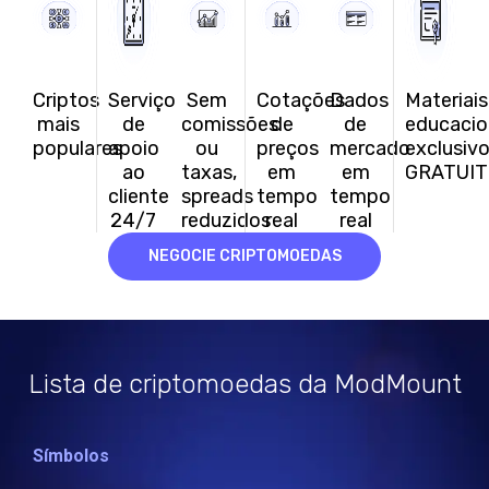
Criptos
Serviço
Sem
Cotações
Dados
Materiais
mais
de
comissões
de
de
educacio
populares
apoio
ou
preços
mercado
exclusiv
ao
taxas,
em
em
GRATUIT
cliente
spreads
tempo
tempo
24/7
reduzidos
real
real
NEGOCIE CRIPTOMOEDAS
Lista de criptomoedas da ModMount
Símbolos