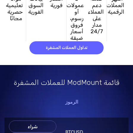
العملات
دعم
عمولات
فورية
السوق
تعليمية
الرقمية
العملاء
أو
الفورية
حصرية
على
رسوم،
مجانًا
مدار
فروق
24/7
أسعار
ضيقة
تداول العملات المشفرة
قائمة ModMount للعملات المشفرة
الرموز
شراء
BTCUSD