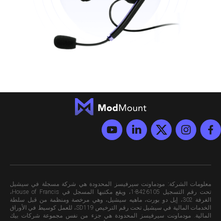
معلومات الشركة:
مودماونت سيرفيسز المحدودة هي شركة مسجلة في سيشيل
تحت رقم التسجيل 8426105-1، ويقع مكتبها المسجل في House of Francis،
الغرفة 302، إيل دو بورت، ماهيه سيشيل، وهي مرخصة ومنظمة من قبل سلطة
الخدمات المالية في سيشيل تحت رقم الترخيص SD119، للعمل كوسيط في الأوراق
المالية. مودماونت سيرفيسز المحدودة هي جزء من نفس مجموعة شركات بيك