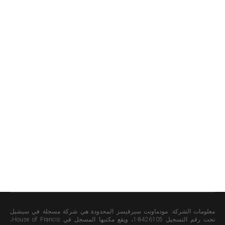
معلومات الشركة:
مودماونت سيرفيسز المحدودة هي شركة مسجلة في سيشيل
تحت رقم التسجيل 8426105-1، ويقع مكتبها المسجل في House of Francis،