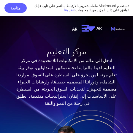
تستخدم Modmount ملفات تعريف الارتباط. بالنقر على تابع، فإنك
متابعة
توافق على ذلك. لمزيد من المعلومات
انقر هنا
AR
AR
مركز التعليم
ادخل إلى عالم من الإمكانيات اللامحدودة في مركز
التعليم لدينا. بالتزامنا تجاه تمكين المتداولين، نوفر بيئة
تعلم مرنة لمن يجرؤ على السيطرة على السوق. مواردنا
الشاملة، ودوراتنا المصممة خصيصًا، وإرشادات الخبراء
مصممة لتجهيزك لتحديات السوق الجريئة. من السيطرة
على الأساسيات إلى إتقان استراتيجيات متقدمة، انطلق
في رحلة من النمو والثقة.