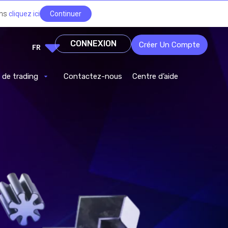
ons
cliquez ici
Continuer
CONNEXION
Créer Un Compte
FR
s de trading
Contactez-nous
Centre d’aide