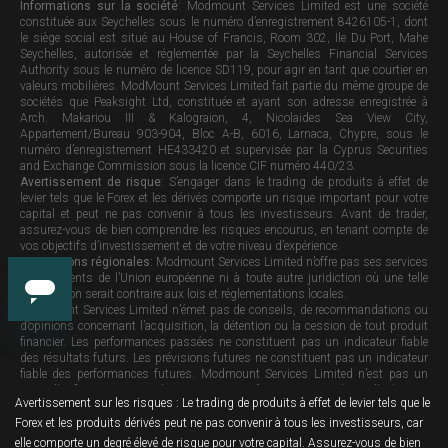
Informations sur la société
: Modmount Services Limited est une société
constituée aux Seychelles sous le numéro d’enregistrement 8426105-1, dont
le siège social est situé au House of Francis, Room 302, Ile Du Port, Mahe
Seychelles, autorisée et réglementée par la Seychelles Financial Services
Authority sous le numéro de licence SD119, pour agir en tant que courtier en
valeurs mobilières. ModMount Services Limited fait partie du même groupe de
sociétés que Peaksight Ltd, constituée et ayant son adresse enregistrée à
Arch. Makariou III & Kalograion, 4, Nicolaides Sea View City,
Appartement/Bureau 903-904, Bloc A-B, 6016, Larnaca, Chypre, sous le
numéro d’enregistrement HE433420 et supervisée par la Cyprus Securities
and Exchange Commission sous la licence CIF numéro 440/23.
Avertissement de risque
: S’engager dans le trading de produits à effet de
levier tels que le Forex et les dérivés comporte un risque important pour votre
capital et peut ne pas convenir à tous les investisseurs. Avant de trader,
assurez-vous de bien comprendre les risques encourus, en tenant compte de
vos objectifs d’investissement et de votre niveau d’expérience.
Restrictions régionales:
Modmount Services Limited n’offre pas ses services
aux résidents de l’Union européenne ni à toute autre juridiction où une telle
distribution serait contraire aux lois et réglementations locales.
Modmount Services Limited n’émet pas de conseils, de recommandations ou
d’opinions concernant l’acquisition, la détention ou la cession de tout produit
financier. Les performances passées ne constituent pas un indicateur fiable
des résultats futurs. Les prévisions futures ne constituent pas un indicateur
fiable des performances futures. Modmount Services Limited n’est pas un
conseiller financier et tous les services sont fournis sur une base d’exécution
Avertissement sur les risques : Le trading de produits à effet de levier tels que le
uniquement.
Forex et les produits dérivés peut ne pas convenir à tous les investisseurs, car
elle comporte un degré élevé de risque pour votre capital. Assurez-vous de bien