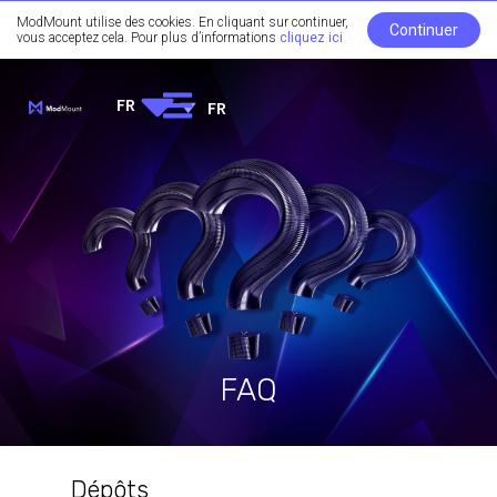
ModMount utilise des cookies. En cliquant sur continuer,
Continuer
vous acceptez cela. Pour plus d’informations
cliquez ici
FR
FR
FAQ
Dépôts