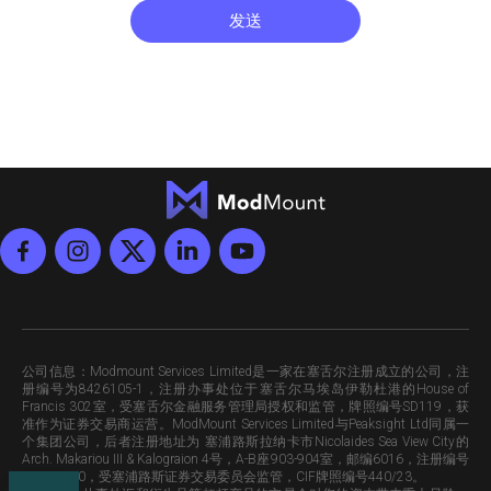
发送
公司信息
：Modmount Services Limited是一家在塞舌尔注册成立的公司，注
册编号为8426105-1，注册办事处位于塞舌尔马埃岛伊勒杜港的House of
Francis 302室，受塞舌尔金融服务管理局授权和监管，牌照编号SD119，获
准作为证券交易商运营。ModMount Services Limited与Peaksight Ltd同属一
个集团公司，后者注册地址为 塞浦路斯拉纳卡市Nicolaides Sea View City的
Arch. Makariou III & Kalograion 4号，A-B座903-904室，邮编6016，注册编号
HE433420，受塞浦路斯证券交易委员会监管，CIF牌照编号440/23。