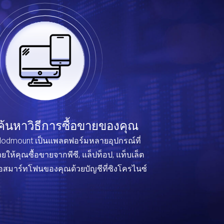
ค้นหาวิธีการซื้อขายของคุณ
odmount เป็นแพลตฟอร์มหลายอุปกรณ์ที่
วยให้คุณซื้อขายจากพีซี, แล็ปท็อป, แท็บเล็ต
อสมาร์ทโฟนของคุณด้วยบัญชีที่ซิงโครไนซ์