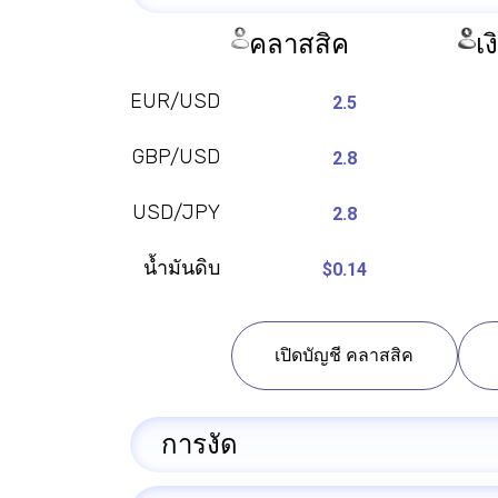
คลาสสิค
เง
EUR/USD
2.5
GBP/USD
2.8
USD/JPY
2.8
น้ำมันดิบ
$0.14
เปิดบัญชี คลาสสิค
การงัด