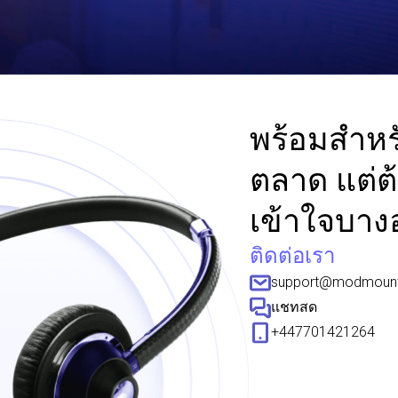
พร้อมสำห
ตลาด แต่
เข้าใจบางอ
ติดต่อเรา
support@modmount
แชทสด
+447701421264