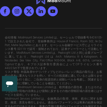
会社情報
: Modmount Services Limited は、セーシェルで登録番号 8426105-
1 で設立された会社で、登録事務所は House of Francis, Room 302, Ile Du
Port, Mahe Seychelles にあります。セーシェル金融サービス庁によりライセ
ンス番号 SD119 で認可・規制されており、証券ディーラーとして活動して
います。ModMount Services Limited は、Peaksight Ltd と同じ企業グループ
に属しており、Peaksight Ltd は
Arch. Makariou III & Kalograion, 4,
Nicolaides Sea View City, Flat/Office 903-904, Block A-B, 6016, Larnaca,
Cyprusであり、キプロス証券取引委員会によってCIFライセンス番号
440/23の下で監督されています。
リスク警告
: 外国為替やデリバティブなどのレバレッジ商品の取引は、お客
様の資本に重大なリスクを伴い、すべての投資家に適しているとは限りませ
ん。取引を行う前に、ご自身の投資目的と経験レベルを考慮し、関連するリ
スクを完全に理解していることを確認してください。
地域制限:
Modmount Services Limited は、欧州連合の居住者、またはそのよ
うな配布が現地の法律および規制に反するその他の管轄区域の居住者にはサ
ービスを提供していません。
Modmount Services Limited は、金融商品の取得、保有、処分に関する助
言、推奨、意見を発行しません。過去のパフォーマンスは将来の結果を保証
するものではありません。将来の予測は将来のパフォーマンスを保証するも