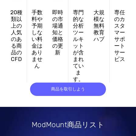
20種
手数
即時
専門
大規
専任
類以
料や
の市
的な
模な
のカ
上の
予期
場通
分析
無料
スタ
人気
しな
知と
ツー
教育
マー
のあ
い料
価格
ルキ
ハブ
サポ
る商
金は
の更
ット
ート
品の
あり
新
が含
サー
CFD
ませ
まれ
ビス
ん
てい
ま
す。
商品を取引しよう
ModMount商品リスト