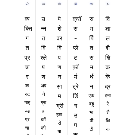
उ
क्रॉ
वि
व्य
पे
स
न्न
स
शा
क्ति
शे
म
त
-
ल
ग
वर
र्पि
वि
प्ले
शै
त
वि
त
श्ले
ट
क्षि
प्र
प
स
ष
फ़ॉ
क
चा
ण
म
ण
र्म
कें
र
न
र्थ
अप
ट्रे
द्र
क
सा
न
ने
स्ट
डिं
हमा
म
एक
ग्रा
माइ
रे
बहु
ग
ग्री
ह
ज्ड
शै
भा
उ
हमा
कों
प्र
क्षि
षी
री
प
की
चा
क
टी
मा
क