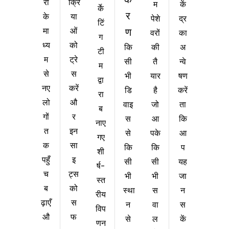
क्रि
रों
कें
म
र्के
र
या
के
द्र
पेशे
टिं
ओं
ण
मा
का
वरों
ग
को
ध्य
कि
अ
की
टी
ट्रे
म
सी
न्वे
तै
म
स
से
भी
षण
यार
द्वा
करें
नए
डि
करें
है
रा
औ
लो
वाइ
ता
जो
ब
र
गों
स
कि
आ
नाए
इन
त
से
आ
पके
गए
सा
क
कि
प
कि
शी
इ
पहुँ
सी
यह
सी
र्ष-
ट्स
च
भी
जा
भी
स्त
को
ब
स्था
न
स
रीय
स
ढ़ाएँ
न
स
वा
विप
फ
औ
से
कें
ल
णन