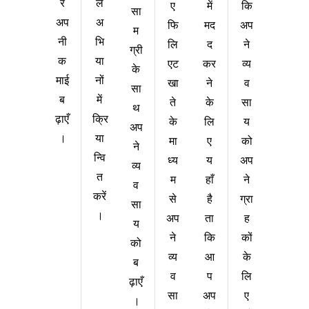
ल
र
ए
कि
में
सा
अ
अप
फि
अप
मद
म
भि
नी
लि
ने
द
ग्री
या
क
एट
व्य
कर
के
नों
माई
खा
व
ने
सा
में
ब
ते
सा
के
थ
क्रि
ढ़ाएँ
के
य
लि
अप
या
।
मा
को
ए
ने
न्वि
ध्य
अप
य
व्य
त
म
ने
हाँ
व
करें
से
ग्रा
है
सा
।
अप
ह
ता
य
ने
कों
कि
को
व्य
के
आ
ब
व
लि
प
ढ़ाएँ
सा
ए
अप
।