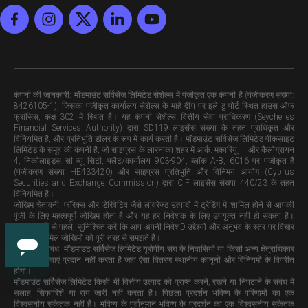
कंपनी की जानकारी
: मॉडमाउंट सर्विसेज लिमिटेड सेशेल्स में पंजीकृत एक कंपनी है (पंजीकरण संख्या:
8426105-1), जिसका पंजीकृत कार्यालय सेशेल्स के माहे द्वीप पर इले डु पोर्ट स्थित हाउस ऑफ
फ्रांसिस, कक्ष 302 में स्थित है। यह कंपनी सेशेल्स वित्तीय सेवा प्राधिकरण (Seychelles
Financial Services Authority) द्वारा SD119 लाइसेंस संख्या के तहत प्राधिकृत और
विनियमित है, और प्रतिभूति डीलर के रूप में कार्य करती है। मॉडमाउंट सर्विसेज लिमिटेड पीकसाइट
लिमिटेड के समूह की कंपनी है, जो साइप्रस के लारनाका शहर में आर्क. मकारियू III और कैलोग्रायन
4, निकोलाइड्स सी व्यू सिटी, फ्लैट/कार्यालय 903-904, ब्लॉक A-B, 6016 पर पंजीकृत है
(पंजीकरण संख्या HE433420) और साइप्रस प्रतिभूति और विनिमय आयोग (Cyprus
Securities and Exchange Commission) द्वारा CIF लाइसेंस संख्या 440/23 के तहत
विनियमित है।
जोखिम चेतावनी
: फॉरेक्स और डेरिवेटिव जैसे लीवरेज्ड उत्पादों में ट्रेडिंग में शामिल होने से आपकी
पूंजी के लिए महत्वपूर्ण जोखिम होता है और यह हर निवेशक के लिए उपयुक्त नहीं हो सकता है।
व्यापार करने से पहले, सुनिश्चित करें कि आप अपनी निवेशD उद्देश्यों और अनुभव के स्तर पर विचार
करते हुए शामिल जोखिमों को पूरी तरह से समझते हैं।
क्षेत्रीय प्रतिबंध:
मॉडमाउंट सर्विसेज लिमिटेड यूरोपीय संघ के निवासियों या किसी अन्य क्षेत्राधिकार
को अपनी सेवाएं प्रदान नहीं करता है जहां ऐसा वितरण स्थानीय कानूनों और विनियमों के विपरीत
होगा।
मॉडमाउंट सर्विसेज लिमिटेड किसी भी वित्तीय उत्पाद को प्राप्त करने, रखने या निपटाने के संबंध में
सलाह, सिफारिशें या राय जारी नहीं करता है। पिछला प्रदर्शन भविष्य के परिणामों का एक
विश्वसनीय संकेतक नहीं है। भविष्य के पूर्वानुमान भविष्य के प्रदर्शन का एक विश्वसनीय संकेतक