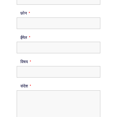
फ़ोन
ईमेल
विषय
संदेश