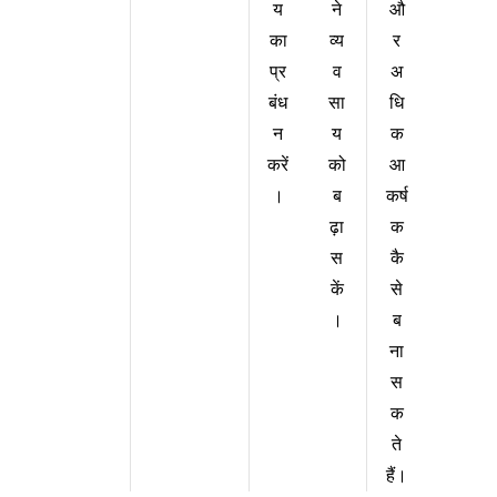
य
औ
ने
का
र
व्य
प्र
अ
व
बंध
धि
सा
न
क
य
करें
आ
को
।
कर्ष
ब
क
ढ़ा
कै
स
से
कें
ब
।
ना
स
क
ते
हैं।