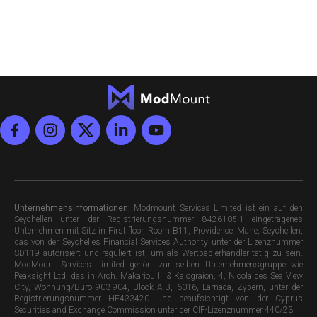
Unternehmensinformationen
: Modmount Services Limited ist ein auf den
Seychellen unter der Registrierungsnummer 8426105-1 eingetragenes
Unternehmen mit Sitz in First floor, Room B11, Providence, Mahe, Seychellen,
das von der Seychelles Financial Services Authority unter der Lizenznummer
SD119 autorisiert und reguliert ist, um als Wertpapierhändler tätig zu sein.
ModMount Services Limited gehört zur selben Unternehmensgruppe wie
Peaksight Ltd, das in Arch. Makariou III & Kalograion, 4, Nicolaides Sea View
City, Wohnung/Büro 903-904, Block A-B, 6016, Larnaca, Zypern, unter der
Registrierungsnummer HE433420 und beaufsichtigt von der Cyprus
Securities and Exchange Commission unter der CIF-Lizenznummer 440/23.