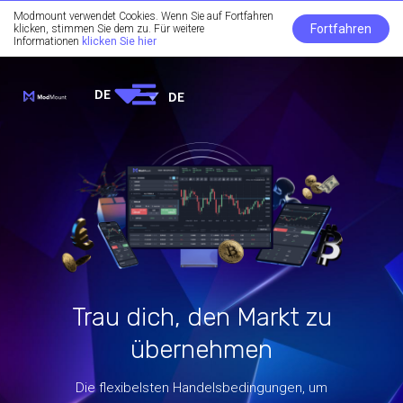
Modmount verwendet Cookies. Wenn Sie auf Fortfahren
Fortfahren
klicken, stimmen Sie dem zu. Für weitere
Informationen
klicken Sie hier
DE
DE
Trau dich, den Markt zu
übernehmen
Die flexibelsten Handelsbedingungen, um